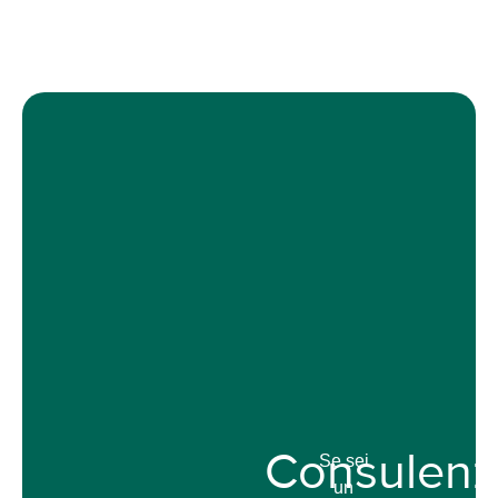
Consulenz
Se sei
un