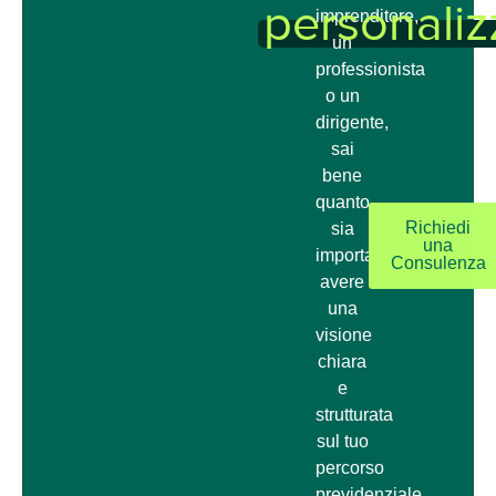
personaliz
imprenditore,
un
professionista
o un
dirigente,
sai
bene
quanto
Richiedi
sia
una
importante
Consulenza
avere
una
visione
chiara
e
strutturata
sul tuo
percorso
previdenziale