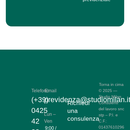
Torna in cima
Telefono
Email
© 2025 —
Studio Milan
(+39)
previdenza@studiomilan.i
Richiedi
Consulenti
0425
del lavoro snc
una
Lun –
stp – P.I. e
consulenza
42
Ven
C.F.:
01437610296
9:00 /