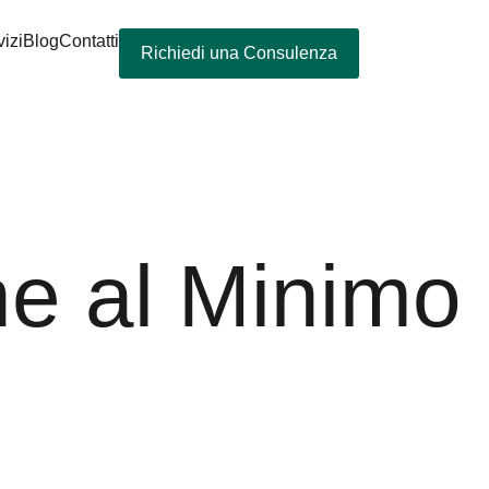
izi
Blog
Contatti
Richiedi una Consulenza
ne al Minimo 