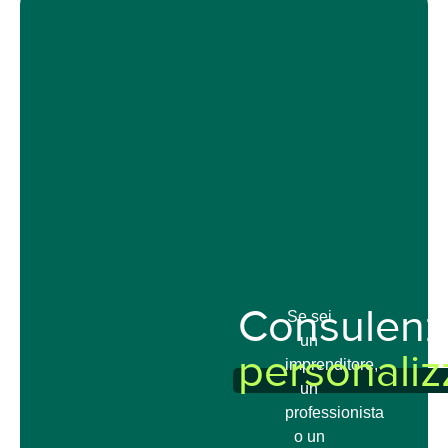
Consulenz
Se sei
un
personaliz
imprenditore,
un
professionista
o un