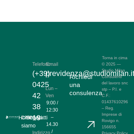
Torna in cima
Telefono
Email
© 2025 —
Studio Milan
(+39)
previdenza@studiomilan.i
Richiedi
Consulenti
0425
del lavoro snc
una
Lun –
stp – P.I. e
consulenza
42
Ven
C.F.:
01437610296
9:00 /
38
– Reg.
12:30
Imprese di
19
Home
/
Chi
/
Servizi
/
Contatti
–
Rovigo n.
14.30
siamo
156655
/
Indirizzo
Privacy Policy